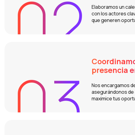
02
Elaboramos un cale
con los actores clav
que generen oportu
Coordinamos
03
presencia e
Nos encargamos de q
asegurándonos de q
maximice tus oport