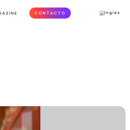
CONTACTO
GAZINE
Te ayudamos a estar presente, destacar y cerrar acuerdos
en los eventos que importan para tu sector.
Solicitar información personalizada