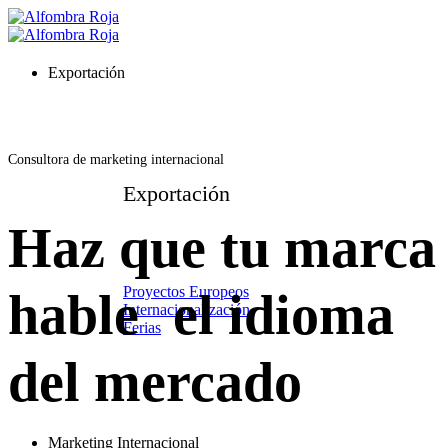
Saltar
al
contenido
Exportación
Consultora de marketing internacional
Exportación
Haz que tu marca
Proyectos Europeos
hable el idioma
Internacionalización
Ferias
del mercado
Marketing Internacional