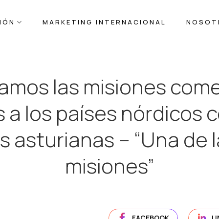
IÓN
MARKETING INTERNACIONAL
NOSOT
mos las misiones come
 a los países nórdicos 
 asturianas – “Una de 
misiones”
FACEBOOK
L