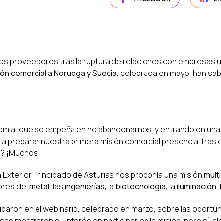
os proveedores tras la ruptura de relaciones con empresas u
ión comercial a Noruega y Suecia
, celebrada en mayo, han sa
.
mia, que se empeña en no abandonarnos, y entrando en una 
eparar nuestra primera misión comercial presencial tras dos
s? ¡Muchos!
xterior Principado de Asturias nos proponía una misión
multi
ores del
metal
, las
ingenierías
, la
biotecnología
, la
iluminación
,
iparon en el webinario, celebrado en marzo, sobre las oportu
s mostraron su interés en participar en la misión, pero sí, 