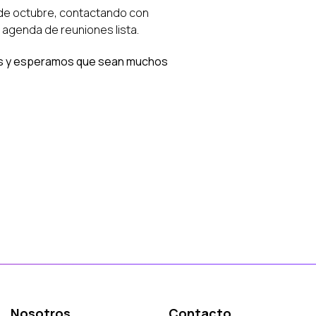
7 de octubre, contactando con
 agenda de reuniones lista.
tos y esperamos que sean muchos
Nosotros
Contacto