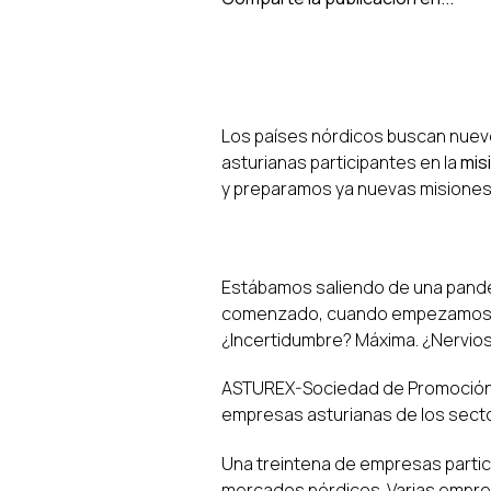
Los países nórdicos buscan nuev
asturianas participantes en la
mis
y preparamos ya nuevas misiones
Estábamos saliendo de una pande
comenzado, cuando empezamos a pr
¿Incertidumbre? Máxima. ¿Nervio
ASTUREX-Sociedad de Promoción E
empresas asturianas de los sect
Una treintena de empresas partic
mercados nórdicos. Varias empresa